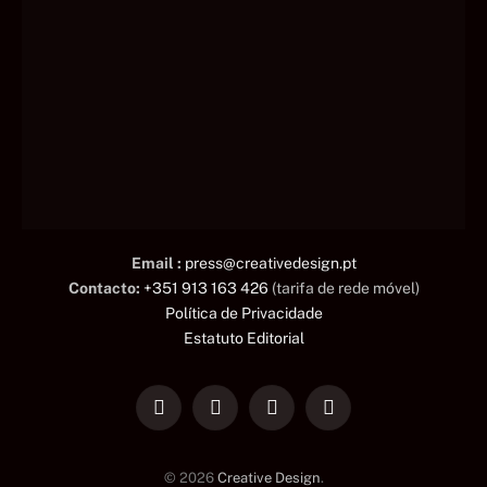
Email :
press@creativedesign.pt
Contacto:
+351 913 163 426
(tarifa de rede móvel)
Política de Privacidade
Estatuto Editorial
LinkedIn
Facebook
Instagram
TikTok
© 2026
Creative Design
.