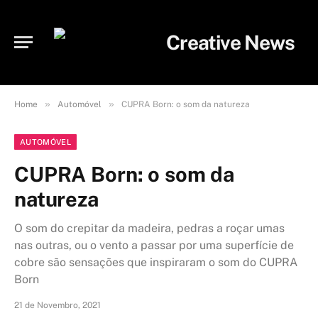
»
»
Home
Automóvel
CUPRA Born: o som da natureza
AUTOMÓVEL
CUPRA Born: o som da
natureza
O som do crepitar da madeira, pedras a roçar umas
nas outras, ou o vento a passar por uma superfície de
cobre são sensações que inspiraram o som do CUPRA
Born
21 de Novembro, 2021