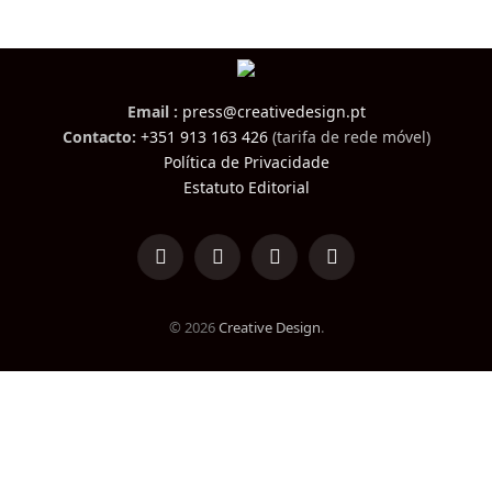
Email :
press@creativedesign.pt
Contacto:
+351 913 163 426
(tarifa de rede móvel)
Política de Privacidade
Estatuto Editorial
LinkedIn
Facebook
Instagram
TikTok
© 2026
Creative Design
.