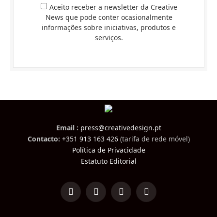
Aceito receber a newsletter da Creative
News que pode conter ocasionalmente
informações sobre iniciativas, produtos e
serviços.
Email :
press@creativedesign.pt
Contacto:
+351 913 163 426
(tarifa de rede móvel)
Política de Privacidade
Estatuto Editorial
LinkedIn
Facebook
Instagram
TikTok