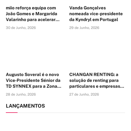
miio reforça equipa com
Vanda Gonçalves
João Gomes e Margarida
nomeada vice-presidente
Valarinho para acelerar
da Kyndryl em Portugal
estratégia de crescimento
30 de Junho, 2026
29 de Junho, 2026
da marca
Augusto Soveral é o novo
CHANGAN RENTING: a
Vice‑Presidente Sénior da
solução de renting para
TD SYNNEX para a Zona
particulares e empresas
Ibérica
que nasce da parceria
28 de Junho, 2026
27 de Junho, 2026
entre a ARVAL PORTUGAL
e a CHANGAN
LANÇAMENTOS