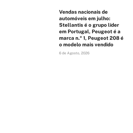
Vendas nacionais de
DICAS
AUTOMÓVEL
automóveis em julho:
Quatro prioridades para
Honda e:HEV: mais de
Stellantis é o grupo líder
as empresas
25 anos de experiência
em Portugal, Peugeot é a
responderem à nova
híbrida ao serviço da
marca n.º 1, Peugeot 208 é
volatilidade global
mobilidade atual
o modelo mais vendido
6 de Agosto, 2026