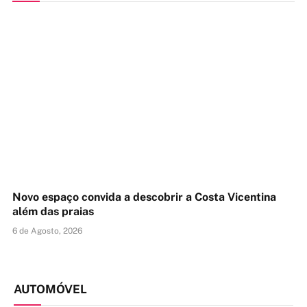
AUTOMÓVEL
Dongfeng acelera inovação na
infraestrutura de carregamento com novo
carregador ultrarrápido de 1,5 MW
Novo espaço convida a descobrir a Costa Vicentina
5 de Agosto, 2026
além das praias
6 de Agosto, 2026
AUTOMÓVEL