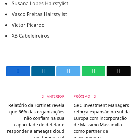
Susana Lopes Hairstylist
Vasco Freitas Hairstylist
Victor Picardo
XB Cabeleireiros
Facebook
LinkedIn
Twitter
WhatsApp
Email
ANTERIOR
PRÓXIMO
Relatório da Fortinet revela
GRC Investment Managers
que 66% das organizações
reforça expansão no sul da
não confiam na sua
Europa com incorporação
capacidade de detetar e
de Massimo Massimilla
responder a ameaças cloud
como partner de
em tempo real
investimentos