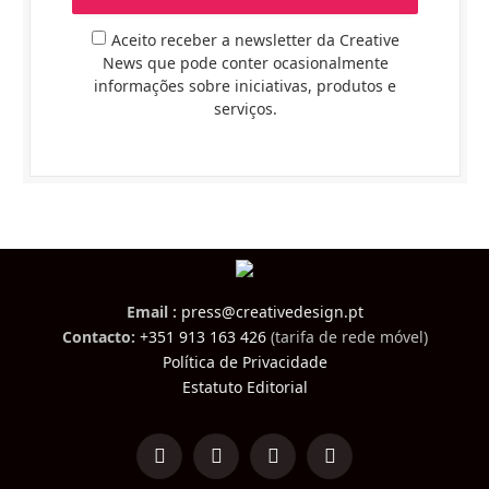
Aceito receber a newsletter da Creative
News que pode conter ocasionalmente
informações sobre iniciativas, produtos e
serviços.
Email :
press@creativedesign.pt
Contacto:
+351 913 163 426
(tarifa de rede móvel)
Política de Privacidade
Estatuto Editorial
LinkedIn
Facebook
Instagram
TikTok