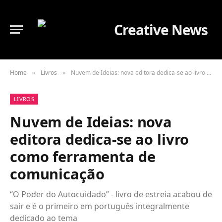
Home
Livros
Nuvem de Ideias: nova editora dedica-se ao livro como ferramenta de comunicação
»
»
LIVROS
Nuvem de Ideias: nova
editora dedica-se ao livro
como ferramenta de
comunicação
“O Poder do Autocuidado” - livro de estreia acabou de
sair e é o primeiro em português integralmente
dedicado ao tema