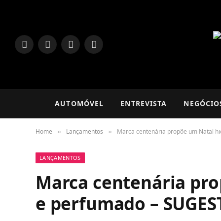
LinkedIn
Facebook
Instagram
TikTok
AUTOMÓVEL
ENTREVISTA
NEGÓCIO
Home
Lançamentos
Marca centenária propõe um Natal 
»
»
LANÇAMENTOS
Marca centenária pro
e perfumado – SUGE