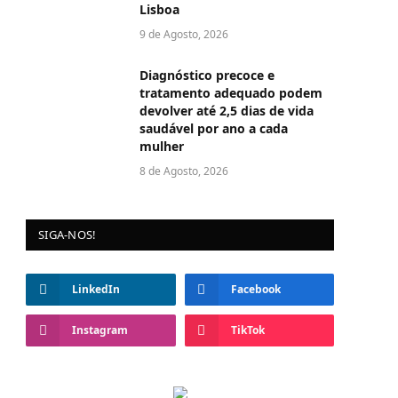
Lisboa
9 de Agosto, 2026
Diagnóstico precoce e
tratamento adequado podem
devolver até 2,5 dias de vida
saudável por ano a cada
mulher
8 de Agosto, 2026
SIGA-NOS!
LinkedIn
Facebook
Instagram
TikTok