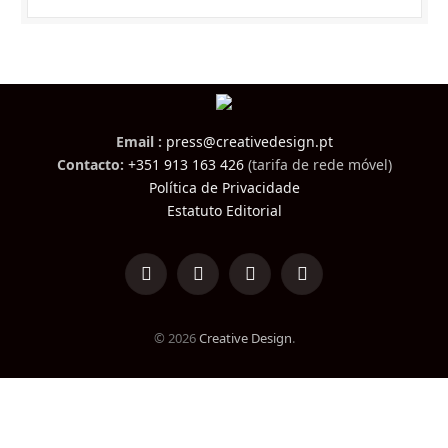
Email :
press@creativedesign.pt
Contacto:
+351 913 163 426
(tarifa de rede móvel)
Política de Privacidade
Estatuto Editorial
LinkedIn
Facebook
Instagram
TikTok
© 2026
Creative Design
.