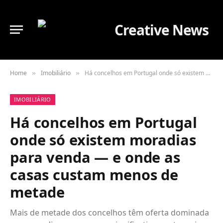
Home
Imobiliário
Há concelhos em Portugal onde só existem moradias para venda — e onde as casas custam menos de metade
»
»
IMOBILIÁRIO
Há concelhos em Portugal
onde só existem moradias
para venda — e onde as
casas custam menos de
metade
Mais de metade dos concelhos têm oferta dominada