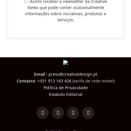
Aceito receber a newsletter da Creative
News que pode conter ocasionalmente
informações sobre iniciativas, produtos e
serviços.
Email :
press@creativedesign.pt
Contacto:
+351 913 163 426
(tarifa de rede móvel)
Política de Privacidade
Estatuto Editorial
LinkedIn
Facebook
Instagram
TikTok