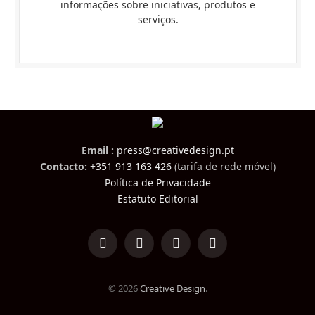
informações sobre iniciativas, produtos e
serviços.
Email :
press@creativedesign.pt
Contacto:
+351 913 163 426
(tarifa de rede móvel)
Política de Privacidade
Estatuto Editorial
LinkedIn
Facebook
Instagram
TikTok
© 2026
Creative Design
.