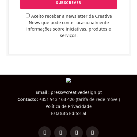
Aceito receber a newsletter da Creative
News que pode conter ocasionalmente
informações sobre iniciativas, produtos e
serviços.
Email :
press@creativedesign.pt
Contacto:
+351 913 163 426
(tarifa de rede móvel)
Política de Privacidade
Estatuto Editorial
LinkedIn
Facebook
Instagram
TikTok