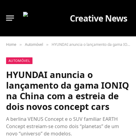
Home
Automóvel
HYUNDAI anuncia o lançamento da gama IONIQ na China com a estreia de dois novos concept cars
»
»
AUTOMÓVEL
HYUNDAI anuncia o
lançamento da gama IONIQ
na China com a estreia de
dois novos concept cars
A berlina VENUS Concept e o SUV familiar EARTH
Concept estreiam-se como dois “planetas” de um
novo “universo” de modelos.