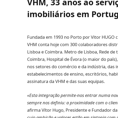
VHM, 33 anos ao serviç
imobiliários em Portu
Fundada em 1993 no Porto por Vitor HUGO c
VHM conta hoje com 300 colaboradores distri
Lisboa e Coimbra. Metro de Lisboa, Rede de 
Coimbra, Hospital de Évora (o maior do país),
nos setores do comércio e da indústria, das in
estabelecimentos de ensino, escritórios, hab
assinatura da VHM e das suas equipas.
«Esta integração permite-nos entrar numa nov
sempre nos definiu: a proximidade com o client
afirma Vítor Hugo, Presidente e Fundador d
cujo ambição e valores estão em sintonia com 