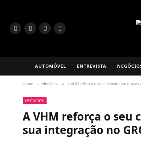
LinkedIn
Facebook
Instagram
TikTok
AUTOMÓVEL
ENTREVISTA
NEGÓCIO
Home
Negócios
A VHM reforça o seu crescimento graças
»
»
NEGÓCIOS
A VHM reforça o seu 
sua integração no G