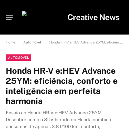
»
»
Home
Automóvel
Honda HR-V e:HEV Advance 25YM: eficiência, conforto e inteligência em perfeita harmonia
AUTOMÓVEL
Honda HR-V e:HEV Advance
25YM: eficiência, conforto e
inteligência em perfeita
harmonia
Ensaio ao Honda HR-V e:HEV Advance 25YM.
Descobre como o SUV híbrido da Honda combina
consumos de apenas 3,8 l/100 km, conforto,