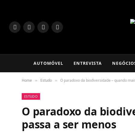
LinkedIn
Facebook
Instagram
TikTok
AUTOMÓVEL
ENTREVISTA
NEGÓCIO
Home
Estudo
O paradoxo da biodiversidade – quando mai
»
»
ESTUDO
O paradoxo da biodiv
passa a ser menos