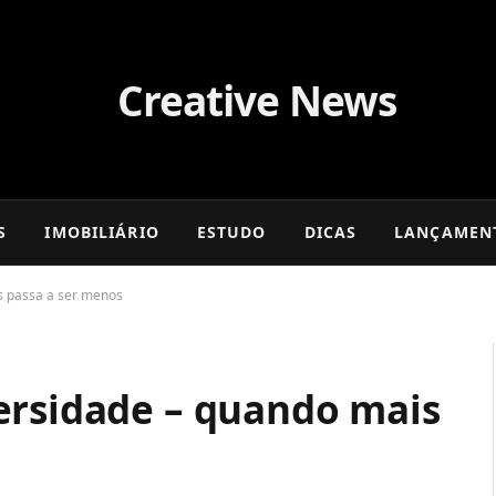
S
IMOBILIÁRIO
ESTUDO
DICAS
LANÇAMEN
s passa a ser menos
ersidade – quando mais