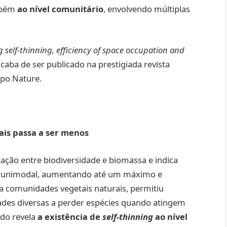
mbém
ao nível comunitário
, envolvendo múltiplas
 self-thinning, efficiency of space occupation and
acaba de ser publicado na prestigiada revista
upo Nature.
is passa a ser menos
ação entre biodiversidade e biomassa e indica
a unimodal, aumentando até um máximo e
ra comunidades vegetais naturais, permitiu
es diversas a perder espécies quando atingem
udo revela
a existência de
self-thinning
ao nível