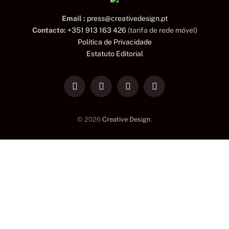
Email :
press@creativedesign.pt
Contacto:
+351 913 163 426
(tarifa de rede móvel)
Política de Privacidade
Estatuto Editorial
LinkedIn
Facebook
Instagram
TikTok
© 2026
Creative Design
.