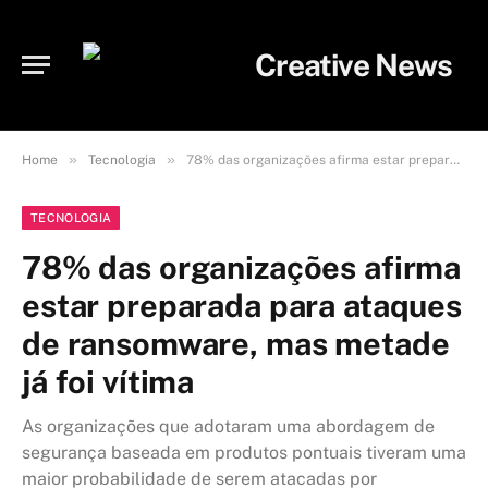
»
»
Home
Tecnologia
78% das organizações afirma estar preparada para ataques de ransomware, mas metade já foi vítima
TECNOLOGIA
78% das organizações afirma
estar preparada para ataques
de ransomware, mas metade
já foi vítima
As organizações que adotaram uma abordagem de
segurança baseada em produtos pontuais tiveram uma
maior probabilidade de serem atacadas por