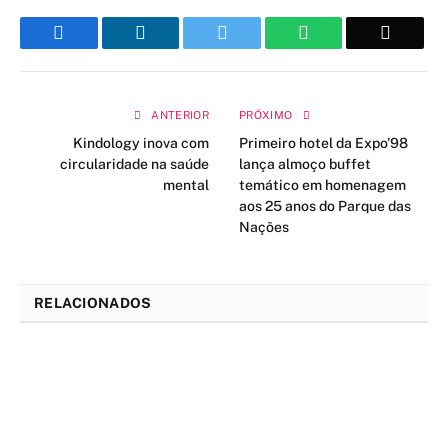
Facebook
LinkedIn
Twitter
WhatsApp
Email
ANTERIOR
PRÓXIMO
Kindology inova com
Primeiro hotel da Expo’98
circularidade na saúde
lança almoço buffet
mental
temático em homenagem
aos 25 anos do Parque das
Nações
RELACIONADOS