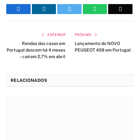
Facebook
LinkedIn
Twitter
WhatsApp
Email
ANTERIOR
PRÓXIMO
Rendas das casas em
Lançamento do NOVO
Portugal descem há 4 meses
PEUGEOT 408 em Portugal
– caíram 2,7% em abril
RELACIONADOS