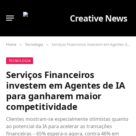
Home
Tecnologia
Serviços Financeiros investem em Agentes de IA para ganharem maior competitividade
»
»
TECNOLOGIA
Serviços Financeiros
investem em Agentes de IA
para ganharem maior
competitividade
Clientes mostram-se especialmente otimistas quanto
ao potencial da IA ​​para acelerar as transações
financeiras – 65% espera-o agora, contra 46% em