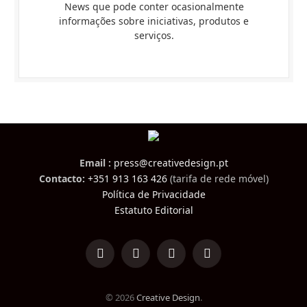
News que pode conter ocasionalmente
informações sobre iniciativas, produtos e
serviços.
Email :
press@creativedesign.pt
Contacto:
+351 913 163 426
(tarifa de rede móvel)
Política de Privacidade
Estatuto Editorial
LinkedIn
Facebook
Instagram
TikTok
© 2026
Creative Design
.