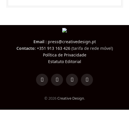
Email :
press@creativedesign.pt
Contacto:
+351 913 163 426
(tarifa de rede móvel)
Política de Privacidade
Estatuto Editorial
LinkedIn
Facebook
Instagram
TikTok
© 2026
Creative Design
.