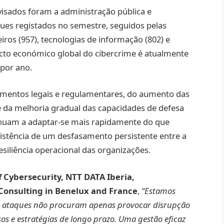
 visados foram a administração pública e
es registados no semestre, seguidos pelas
ceiros (957), tecnologias de informação (802) e
cto económico global do cibercrime é atualmente
 por ano.
amentos legais e regulamentares, do aumento das
 e da melhoria gradual das capacidades de defesa
tinuam a adaptar-se mais rapidamente do que
existência de um desfasamento persistente entre a
siliência operacional das organizações.
f Cybersecurity, NTT DATA Iberia,
Consulting in Benelux and France
,
“Estamos
 ataques não procuram apenas provocar disrupção
sos e estratégias de longo prazo. Uma gestão eficaz