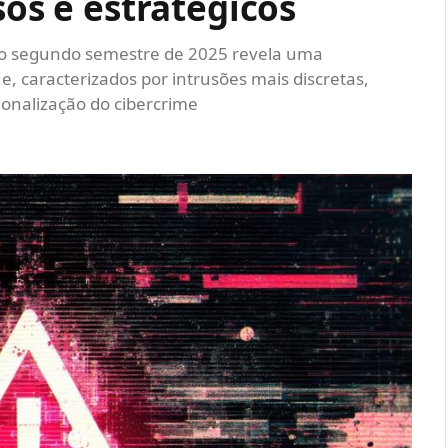
sos e estratégicos
 ao segundo semestre de 2025 revela uma
 caracterizados por intrusões mais discretas,
sionalização do cibercrime