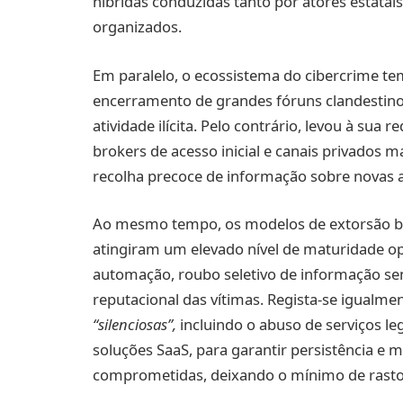
híbridas conduzidas tanto por atores estata
organizados.
Em paralelo, o ecossistema do cibercrime te
encerramento de grandes fóruns clandestinos
atividade ilícita. Pelo contrário, levou à sua
brokers de acesso inicial e canais privados m
recolha precoce de informação sobre novas
Ao mesmo tempo, os modelos de extorsão 
atingiram um elevado nível de maturidade 
automação, roubo seletivo de informação sen
reputacional das vítimas. Regista-se igualm
“silenciosas”,
incluindo o abuso de serviços le
soluções SaaS, para garantir persistência e 
comprometidas, deixando o mínimo de rasto 