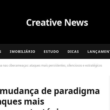
S
IMOBILIÁRIO
ESTUDO
DICAS
LANÇAMEN
nas ciberameaças: ataques mais persistentes, silenciosos e estratégicos
a mudança de paradigma
aques mais