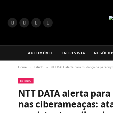
LinkedIn
Facebook
Instagram
TikTok
AUTOMÓVEL
ENTREVISTA
NEGÓCIO
Home
Estudo
NTT DATA alerta para mudança de paradigma 
»
»
ESTUDO
NTT DATA alerta par
nas ciberameaças: at