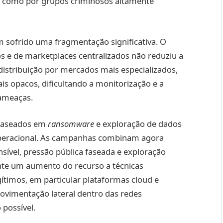
is como por grupos criminosos altamente
m sofrido uma fragmentação significativa. O
 e de marketplaces centralizados não reduziu a
 redistribuição por mercados mais especializados,
ais opacos, dificultando a monitorização e a
 ameaças.
baseados em
ransomware
e exploração de dados
operacional. As campanhas combinam agora
sível, pressão pública faseada e exploração
ente um aumento do recurso a técnicas
gítimos, em particular plataformas cloud e
movimentação lateral dentro das redes
possível.