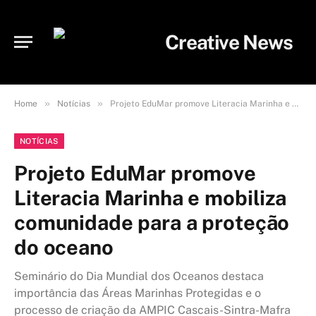
»
»
Home
Notícias
Projeto EduMar promove Literacia Marinha e mobiliza comunidade para a proteção do oceano
NOTÍCIAS
Projeto EduMar promove
Literacia Marinha e mobiliza
comunidade para a proteção
do oceano
Seminário do Dia Mundial dos Oceanos destaca
importância das Áreas Marinhas Protegidas e o
processo de criação da AMPIC Cascais-Sintra-Mafra