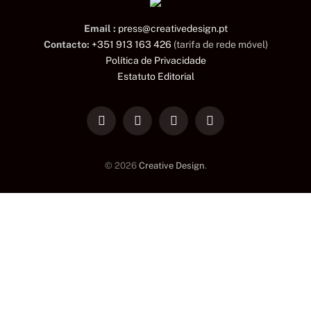
Email :
press@creativedesign.pt
Contacto:
+351 913 163 426
(tarifa de rede móvel)
Política de Privacidade
Estatuto Editorial
LinkedIn
Facebook
Instagram
TikTok
© 2026
Creative Design
.