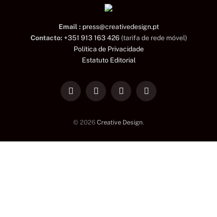
Email :
press@creativedesign.pt
Contacto:
+351 913 163 426
(tarifa de rede móvel)
Política de Privacidade
Estatuto Editorial
LinkedIn
Facebook
Instagram
TikTok
© 2026
Creative Design
.