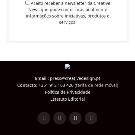
Aceito receber a newsletter da Creative
News que pode conter ocasionalmente
informações sobre iniciativas, produtos e
serviços.
Email :
press@creativedesign.pt
Contacto:
+351 913 163 426
(tarifa de rede móvel)
Política de Privacidade
Estatuto Editorial
LinkedIn
Facebook
Instagram
TikTok