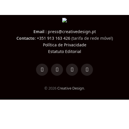
Email :
press@creativedesign.pt
Contacto:
+351 913 163 426
(tarifa de rede móvel)
Política de Privacidade
Estatuto Editorial
LinkedIn
Facebook
Instagram
TikTok
© 2026
Creative Design
.