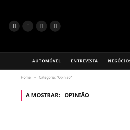
LinkedIn
Facebook
Instagram
TikTok
AUTOMÓVEL
ENTREVISTA
NEGÓCIO
Home
Categoria: "Opinião"
»
A MOSTRAR:
OPINIÃO