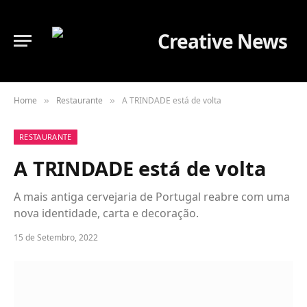
Home
Restaurante
A TRINDADE está de volta
»
»
RESTAURANTE
A TRINDADE está de volta
A mais antiga cervejaria de Portugal reabre com uma
nova identidade, carta e decoração.
15 de Setembro, 2022