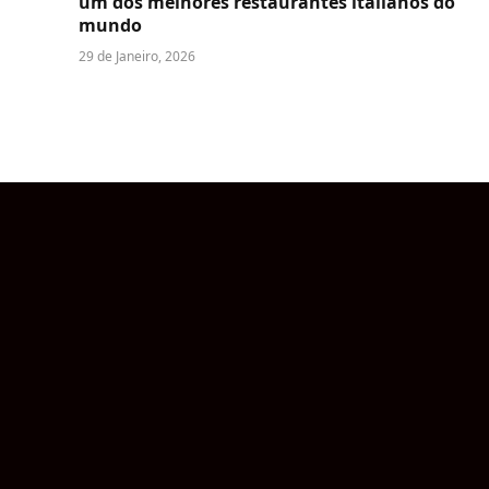
um dos melhores restaurantes italianos do
mundo
29 de Janeiro, 2026