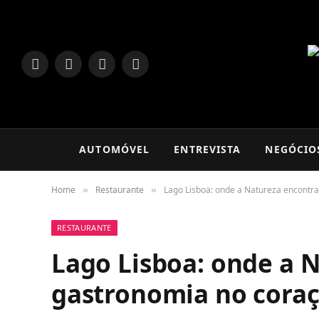
LinkedIn
Facebook
Instagram
TikTok
AUTOMÓVEL
ENTREVISTA
NEGÓCIO
Home
Restaurante
Lago Lisboa: onde a Natureza encontra
»
»
RESTAURANTE
Lago Lisboa: onde a 
gastronomia no coraç