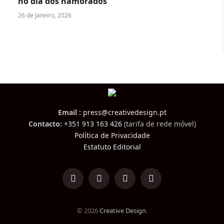
no dia dos namorados
26 de Janeiro, 2026
Email :
press@creativedesign.pt
Contacto:
+351 913 163 426
(tarifa de rede móvel)
Política de Privacidade
Estatuto Editorial
LinkedIn
Facebook
Instagram
TikTok
© 2026
Creative Design
.