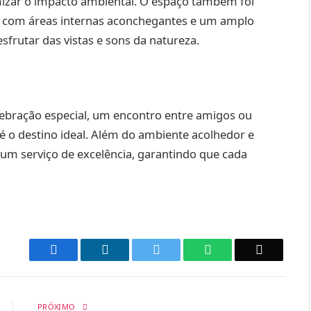
mizar o impacto ambiental. O espaço também foi
, com áreas internas aconchegantes e um amplo
esfrutar das vistas e sons da natureza.
lebração especial, um encontro entre amigos ou
é o destino ideal. Além do ambiente acolhedor e
e um serviço de excelência, garantindo que cada
Facebook
LinkedIn
Twitter
WhatsApp
Email
PRÓXIMO