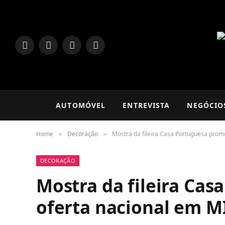
LinkedIn
Facebook
Instagram
TikTok
AUTOMÓVEL
ENTREVISTA
NEGÓCIO
Home
Decoração
Mostra da fileira Casa Portuguesa pro
»
»
DECORAÇÃO
Mostra da fileira Ca
oferta nacional em 