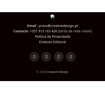
Email :
press@creativedesign.pt
Contacto:
+351 913 163 426
(tarifa de rede móvel)
Política de Privacidade
Estatuto Editorial
LinkedIn
Facebook
Instagram
TikTok
© 2026
Creative Design
.