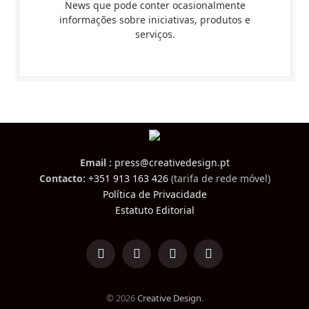
News que pode conter ocasionalmente
informações sobre iniciativas, produtos e
serviços.
Email :
press@creativedesign.pt
Contacto:
+351 913 163 426
(tarifa de rede móvel)
Política de Privacidade
Estatuto Editorial
LinkedIn
Facebook
Instagram
TikTok
© 2026
Creative Design
.