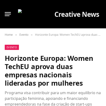
Home
Evento
Horizonte Europa: Women TechEU aprova duas empresas nacionais lideradas por mulheres
»
»
EVENTO
Horizonte Europa: Women
TechEU aprova duas
empresas nacionais
lideradas por mulheres
Programa visa contribuir para um maior equilíbrio na
participação feminina, apoiando e financiando
empreendedoras na fase da criação de start-ups