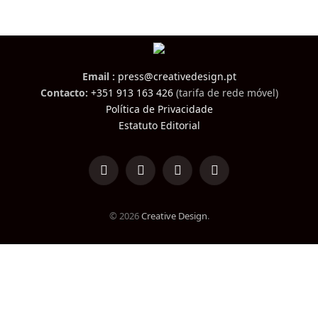
Email :
press@creativedesign.pt
Contacto:
+351 913 163 426
(tarifa de rede móvel)
Política de Privacidade
Estatuto Editorial
LinkedIn
Facebook
Instagram
TikTok
© 2026
Creative Design
.