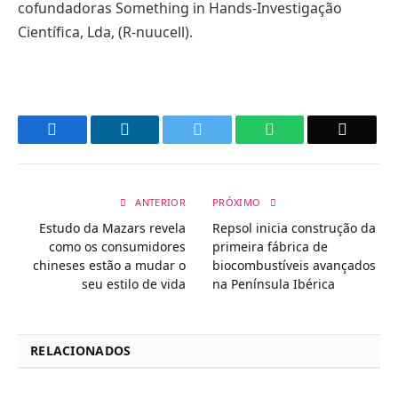
cofundadoras Something in Hands-Investigação
Científica, Lda, (R-nuucell).
Facebook
LinkedIn
Twitter
WhatsApp
Email
ANTERIOR
PRÓXIMO
Estudo da Mazars revela
Repsol inicia construção da
como os consumidores
prime​​ir​​a fábrica de
chineses estão a mudar o
biocombustíveis avançados
seu estilo de vida
na Península Ibérica
RELACIONADOS