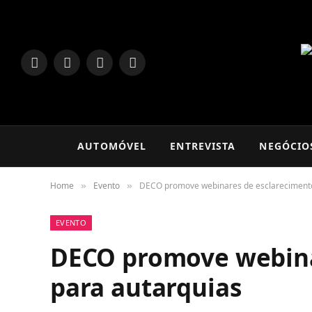
LinkedIn
Facebook
Instagram
TikTok
AUTOMÓVEL
ENTREVISTA
NEGÓCIO
Home
Evento
DECO promove webinares de esclarecimento
»
»
EVENTO
DECO promove webina
para autarquias