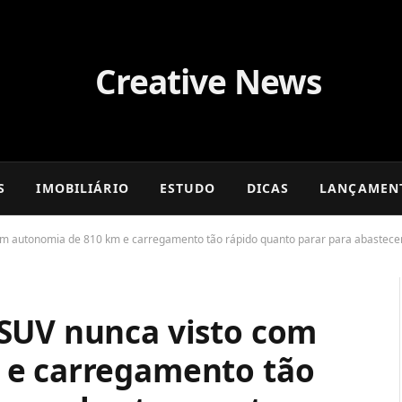
S
IMOBILIÁRIO
ESTUDO
DICAS
LANÇAMEN
om autonomia de 810 km e carregamento tão rápido quanto parar para abastece
SUV nunca visto com
 e carregamento tão