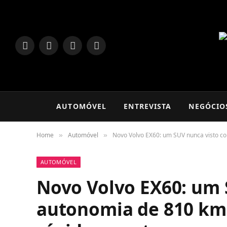
LinkedIn
Facebook
Instagram
TikTok
AUTOMÓVEL
ENTREVISTA
NEGÓCIO
Home
Automóvel
Novo Volvo EX60: um SUV nunca visto c
»
»
AUTOMÓVEL
Novo Volvo EX60: um 
autonomia de 810 km