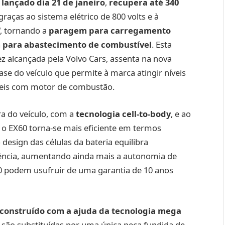
 lançado dia 21 de janeiro
,
recupera até 340
 graças ao sistema elétrico de 800 volts e à
W, tornando a
paragem para carregamento
 para abastecimento de combustível
. Esta
ez alcançada pela Volvo Cars, assenta na nova
se do veículo que permite à marca atingir níveis
veis com motor de combustão.
ra do veículo, com a
tecnologia cell-to-body
, e ao
 o EX60 torna-se mais eficiente em termos
design das células da bateria equilibra
ência, aumentando ainda mais a autonomia de
0 podem usufruir de uma garantia de 10 anos
 construído com a ajuda da tecnologia mega
são substituídas por uma única peça fundida de