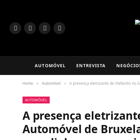
LinkedIn
Facebook
Instagram
TikTok
AUTOMÓVEL
ENTREVISTA
NEGÓCIO
Home
Automóvel
A presença eletrizante de Stellantis n
»
»
AUTOMÓVEL
A presença eletrizante
Automóvel de Bruxela