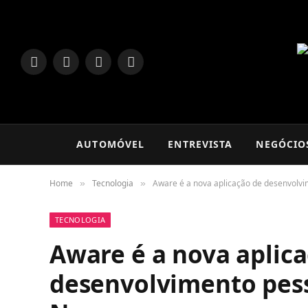
LinkedIn
Facebook
Instagram
TikTok
AUTOMÓVEL
ENTREVISTA
NEGÓCIO
Home
Tecnologia
Aware é a nova aplicação de desenvolv
»
»
TECNOLOGIA
Aware é a nova aplic
desenvolvimento pess