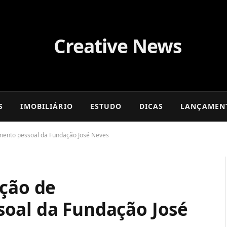
S
IMOBILIÁRIO
ESTUDO
DICAS
LANÇAMEN
imento pessoal da Fundação José Neves
ação de
oal da Fundação José