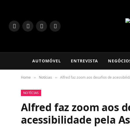
LinkedIn
Facebook
Instagram
TikTok
AUTOMÓVEL
ENTREVISTA
NEGÓCIO
Home
Notícias
Alfred faz zoom aos desafios de acessibili
»
»
NOTÍCIAS
Alfred faz zoom aos d
acessibilidade pela A