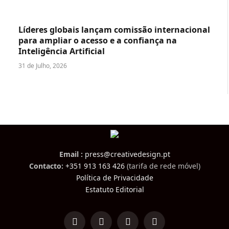
Líderes globais lançam comissão internacional
para ampliar o acesso e a confiança na
Inteligência Artificial
31 de Julho, 2026
Email :
press@creativedesign.pt
Contacto:
+351 913 163 426
(tarifa de rede móvel)
Política de Privacidade
Estatuto Editorial
LinkedIn
Facebook
Instagram
TikTok