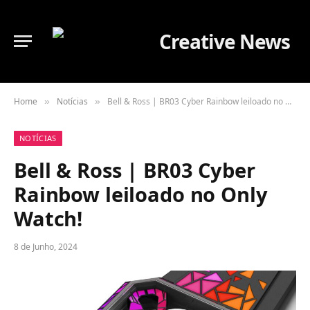
Home
Notícias
Bell & Ross | BR03 Cyber Rainbow leiloado no Only Watch!
»
»
NOTÍCIAS
Bell & Ross | BR03 Cyber
Rainbow leiloado no Only
Watch!
8 de Junho, 2024