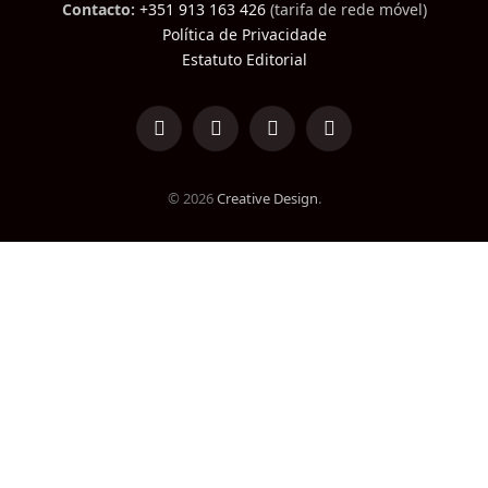
Contacto:
+351 913 163 426
(tarifa de rede móvel)
Política de Privacidade
Estatuto Editorial
LinkedIn
Facebook
Instagram
TikTok
© 2026
Creative Design
.