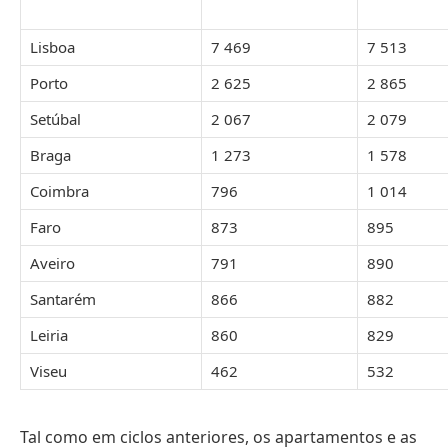
Lisboa
7 469
7 513
Porto
2 625
2 865
Setúbal
2 067
2 079
Braga
1 273
1 578
Coimbra
796
1 014
Faro
873
895
Aveiro
791
890
Santarém
866
882
Leiria
860
829
Viseu
462
532
Tal como em ciclos anteriores, os apartamentos e as