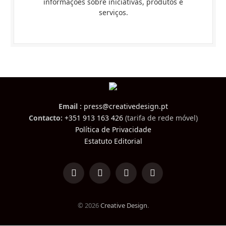
informações sobre iniciativas, produtos e
serviços.
Email :
press@creativedesign.pt
Contacto:
+351 913 163 426
(tarifa de rede móvel)
Política de Privacidade
Estatuto Editorial
LinkedIn
Facebook
Instagram
TikTok
© 2026
Creative Design
.