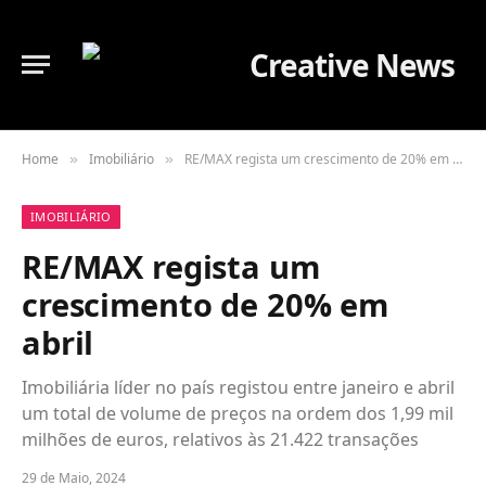
Home
Imobiliário
RE/MAX regista um crescimento de 20% em abril
»
»
IMOBILIÁRIO
RE/MAX regista um
crescimento de 20% em
abril
Imobiliária líder no país registou entre janeiro e abril
um total de volume de preços na ordem dos 1,99 mil
milhões de euros, relativos às 21.422 transações
29 de Maio, 2024