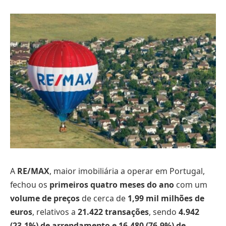
A
RE/MAX
, maior imobiliária a operar em Portugal,
fechou os
primeiros quatro meses do ano
com um
volume de preços
de cerca de
1,99 mil milhões de
euros
, relativos a
21.422
transações
, sendo
4.942
(23,1%) de arrendamento e 16.480 (76,9%) de