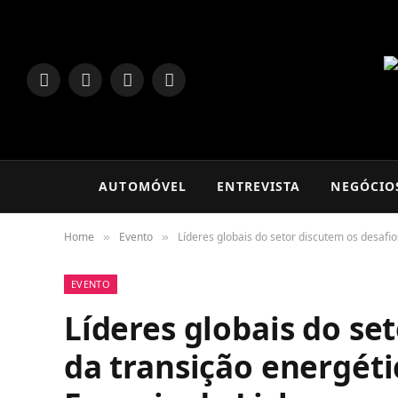
LinkedIn
Facebook
Instagram
TikTok
AUTOMÓVEL
ENTREVISTA
NEGÓCIO
Home
Evento
Líderes globais do setor discutem os desafi
»
»
EVENTO
Líderes globais do se
da transição energéti