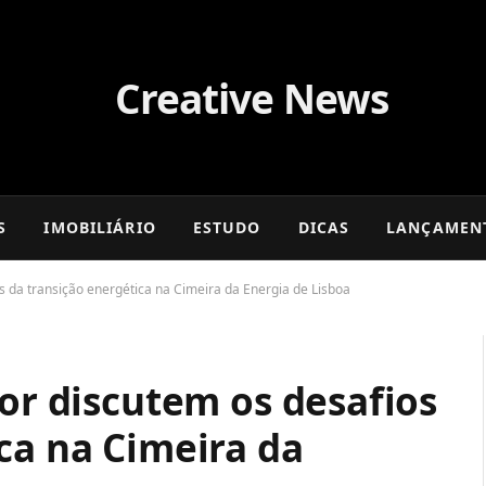
S
IMOBILIÁRIO
ESTUDO
DICAS
LANÇAMEN
os da transição energética na Cimeira da Energia de Lisboa
tor discutem os desafios
ca na Cimeira da