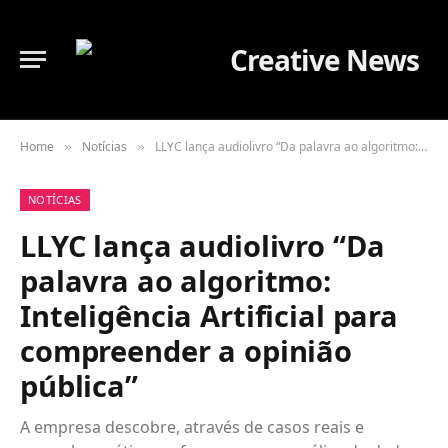
Home
Notícias
LLYC lança audiolivro “Da palavra ao algoritmo: Inteligência Artificial para compreender a opinião pública”
»
»
NOTÍCIAS
LLYC lança audiolivro “Da
palavra ao algoritmo:
Inteligência Artificial para
compreender a opinião
pública”
A empresa descobre, através de casos reais e