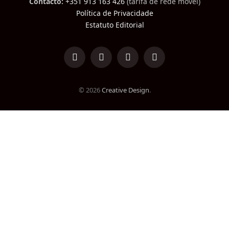
Contacto:
+351 913 163 426
(tarifa de rede móvel)
Política de Privacidade
Estatuto Editorial
LinkedIn
Facebook
Instagram
TikTok
© 2026
Creative Design
.