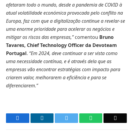
afetaram todo o mundo
, desde a pandemia de
COVID à
atual volatilidade económica provocada pelo conflito na
Europa, faz com que a digitalização continue
a revelar-se
uma enorme
prioridade para acelerar
os
negócios
e
mitigar
os riscos
das empresas,”
comentou
Bruno
Tavares, Chief Technology Officer da Devoteam
Portugal
.
“Em 2024, d
eve
continuar a
ser vista como
uma necessidade
contínua, e é através dela
que as
empresas
vão
encontra
r
estratégias com impacto para
criar
em
valor, melhorar
em
a eficiência e para se
diferenciarem.
”
Facebook
LinkedIn
Twitter
WhatsApp
Email