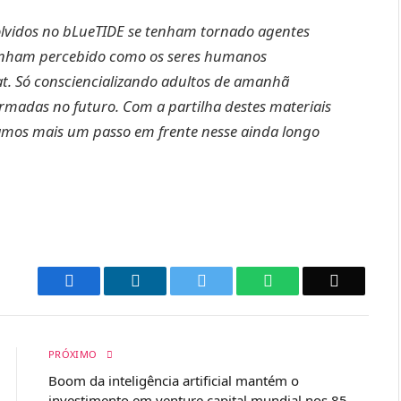
olvidos no bLueTIDE se tenham tornado agentes
 tenham percebido como os seres humanos
tat. Só consciencializando adultos de amanhã
madas no futuro. Com a partilha destes materiais
damos mais um passo em frente nesse ainda longo
Facebook
LinkedIn
Twitter
WhatsApp
Email
PRÓXIMO
Boom da inteligência artificial mantém o
investimento em venture capital mundial nos 85