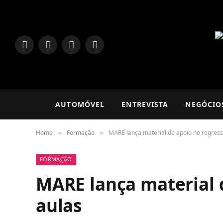
LinkedIn
Facebook
Instagram
TikTok
AUTOMÓVEL
ENTREVISTA
NEGÓCIO
Home
Formação
MARE lança material de apoio no regress
»
»
FORMAÇÃO
MARE lança material 
aulas