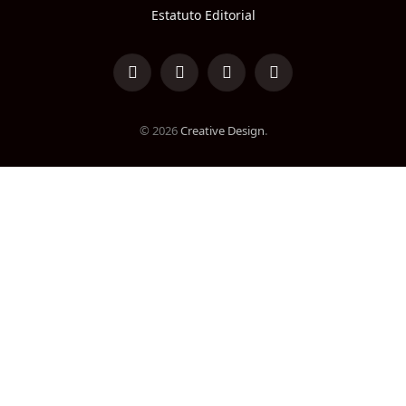
Estatuto Editorial
LinkedIn
Facebook
Instagram
TikTok
© 2026
Creative Design
.