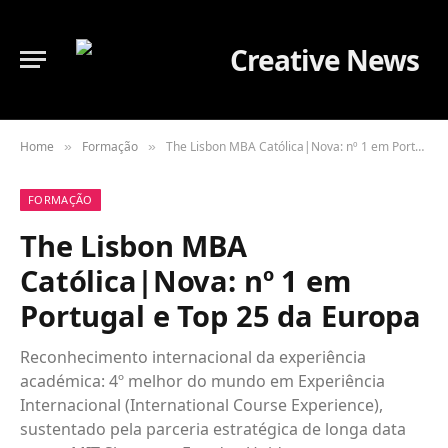
Home
Formação
The Lisbon MBA Católica|Nova: nº 1 em Portugal e Top 25 da Europa
»
»
FORMAÇÃO
The Lisbon MBA
Católica|Nova: nº 1 em
Portugal e Top 25 da Europa
Reconhecimento internacional da experiência
académica: 4º melhor do mundo em Experiência
Internacional (International Course Experience),
sustentado pela parceria estratégica de longa data