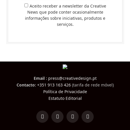
Aceito receber a newsletter da Creative
News que pode conter ocasionalmente
informações sobre iniciativas, produtos e
serviços.
Email :
press@creativedesign.pt
Contacto:
+351 913 163 426
(tarifa de rede móvel)
Política de Privacidade
Estatuto Editorial
LinkedIn
Facebook
Instagram
TikTok