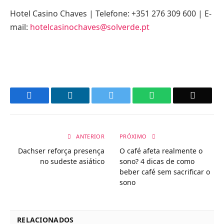
Hotel Casino Chaves | Telefone: +351 276 309 600 | E-
mail:
hotelcasinochaves@solverde.pt
Facebook
LinkedIn
Twitter
WhatsApp
Email
ANTERIOR
PRÓXIMO
Dachser reforça presença
O café afeta realmente o
no sudeste asiático
sono? 4 dicas de como
beber café sem sacrificar o
sono
RELACIONADOS