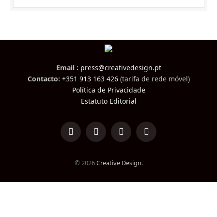
Email :
press@creativedesign.pt
Contacto:
+351 913 163 426
(tarifa de rede móvel)
Política de Privacidade
Estatuto Editorial
LinkedIn
Facebook
Instagram
TikTok
© 2026
Creative Design
.