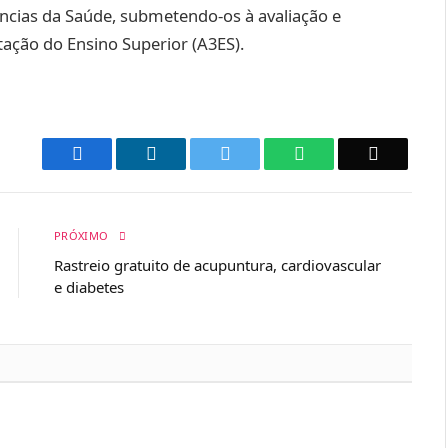
ências da Saúde, submetendo-os à avaliação e
tação do Ensino Superior (A3ES).
Facebook
LinkedIn
Twitter
WhatsApp
Email
PRÓXIMO
Rastreio gratuito de acupuntura, cardiovascular
e diabetes