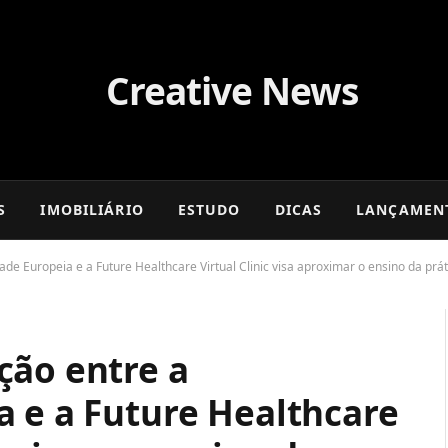
S
IMOBILIÁRIO
ESTUDO
DICAS
LANÇAMEN
e Europeia e a Future Healthcare Virtual Clinic visa aproximar o ensino da práti
ção entre a
a e a Future Healthcare