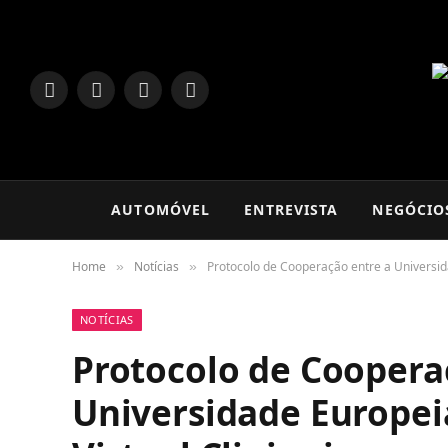
LinkedIn
Facebook
Instagram
TikTok
AUTOMÓVEL
ENTREVISTA
NEGÓCIO
Home
Notícias
Protocolo de Cooperação entre a Universidad
»
»
NOTÍCIAS
Protocolo de Coopera
Universidade Europei