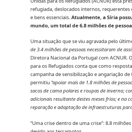
Unidas para os Refugiados (ACNUR) está pre
refugiada, deslocados internos, requerentes d
e bens essenciais.
Atualmente, a Síria poss
mundo, um total de 6.8 milhões de pessoa
Uma situação que se viu agravada pelo últim
de 3.4 milhões de pessoas necessitaram de assis
Diretora Nacional da Portugal com ACNUR. O
para os Refugiados conta que como respos
campanha de sensibilização e angariação de f
permitiu
“apoiar
mais de 1.8 milhões de pesso
sacos de cama polares e roupas de inverno; co
adicionais resultante destes meses frios; e na 
reparação e adaptação de infraestruturas par
“Uma crise dentro de uma crise”: 8.8 milhões
devido aos terramotos