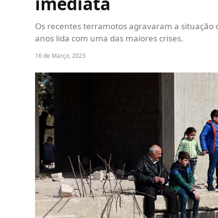
imediata
Os recentes terramotos agravaram a situação 
anos lida com uma das maiores crises.
16 de Março, 2023