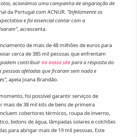
amotos, acionámos uma campanha de angariação de
ional da Portugal com ACNUR.
“Infelizmente os
ectativa e foi essencial contar com a
 doaram”
, acrescenta.
nciamento de mais de 48 milhões de euros para
apoiar cerca de 385 mil pessoas que enfrentam
 podem contribuir
no nosso site
para a resposta do
s pessoas afetadas que ficaram sem nada e
es”
, apela Joana Brandão.
omento, foi possível garantir serviços de
ir mais de 38 mil kits de bens de primeira
incluem cobertores térmicos, roupa de inverno,
stico, bidons de água, lâmpadas solares e colchões
endas para abrigar mais de 19 mil pessoas. Este