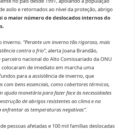
sente no país desde 1991, apoiando a população
e asilo e retornados ao nível da proteção, abrigo
ui o maior número de deslocados internos do
s.
o inverno.
“Perante um inverno tão rigoroso, mais
tência contra o frio”
, alerta Joana Brandão,
 parceiro nacional do Alto Comissariado da ONU
ta colocaram de imediato em marcha uma
undos para a assistência de inverno, que
as com bens essenciais, como cobertores térmicos,
m ajuda monetária para fazer face às necessidades
construção de abrigos resistentes ao clima e na
a enfrentar as temperaturas negativas”
.
 de pessoas afetadas e 100 mil famílias deslocadas