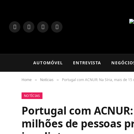
LinkedIn
Facebook
Instagram
TikTok
AUTOMÓVEL
ENTREVISTA
NEGÓCIO
Home
Notícias
Portugal com ACNUR: Na Síria, mais de 15
»
»
NOTÍCIAS
Portugal com ACNUR: 
milhões de pessoas p