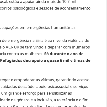
al, estão a apoiar ainda mais de 10.7 mil
socorros psicológicos e sessões de aconselhamento
reocupações em emergências humanitárias
e emergência na Síria é ao nível da violência de
que o ACNUR se tem vindo a deparar com inúmeros
ncia contra as mulheres.
Só durante o ano de
 Refugiados deu apoio a quase 6 mil vítimas de
teger e empoderar as vítimas, garantindo acesso
 cuidados de saúde, apoio psicossocial e serviços
o um grande esforço para sensibilizar as
ade de género e a inclusão, a tolerância e o fim
ais de 8 mil kits de dignidade com produtos de