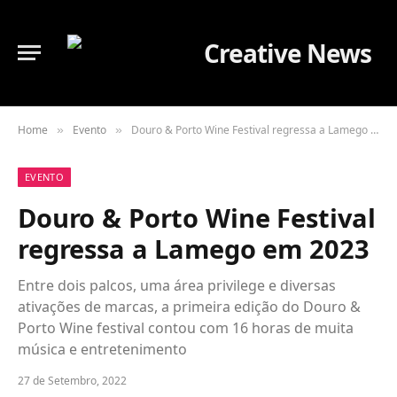
Home
Evento
Douro & Porto Wine Festival regressa a Lamego em 2023
»
»
EVENTO
Douro & Porto Wine Festival
regressa a Lamego em 2023
Entre dois palcos, uma área privilege e diversas
ativações de marcas, a primeira edição do Douro &
Porto Wine festival contou com 16 horas de muita
música e entretenimento
27 de Setembro, 2022