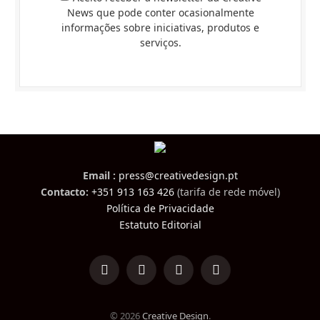
News que pode conter ocasionalmente
informações sobre iniciativas, produtos e
serviços.
Email :
press@creativedesign.pt
Contacto:
+351 913 163 426
(tarifa de rede móvel)
Política de Privacidade
Estatuto Editorial
LinkedIn
Facebook
Instagram
TikTok
© 2026
Creative Design
.